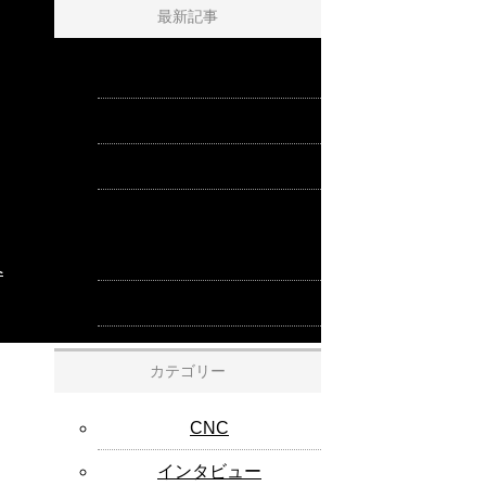
最新記事
infinite製品の塗装について
反骨心の塊
ピッキング
Plek(プレック)を用いての修
理・調整、お承りしていま
す。
へ
Trad T type Aventura(ｲ反)
カテゴリー
CNC
インタビュー