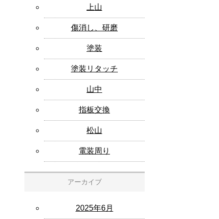
上山
傷消し、研磨
塗装
塗装リタッチ
山中
指板交換
松山
電装周り
アーカイブ
2025年6月