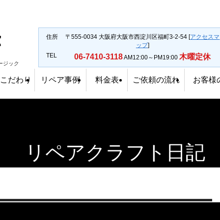
ギターリペア・ギター修理専門店｜大阪のハイエンドミュージック
住所
〒555-0034 大阪府大阪市西淀川区福町3-2-54 [
アクセスマ
ップ
]
TEL
06-7410-3118
木曜定休
AM12:00～PM19:00
ージック
のこだわり
リペア事例
料金表
ご依頼の流れ
お客様
リペアクラフト日記
ロースト