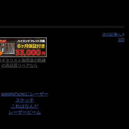
通常のメイプルは
全然匂いません
▲ページの先頭へ戻る
次の記事へ
222
ロギタリスト御用達の熟練
の高品質リペアなら
の方へのオススメ記事
axiomのcncにレーザー
スケッチ
これはなんだ
レーザービーム
記事にコメントを残す