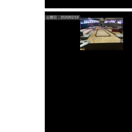
公開日：2020/02/19
ロー
メイ
木材名と
一度書
置い
サ
メープルシ