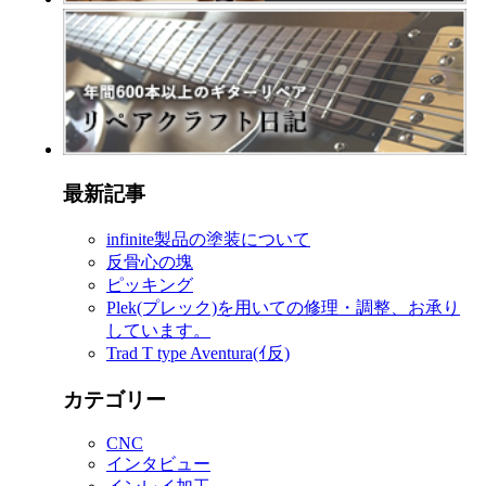
最新記事
infinite製品の塗装について
反骨心の塊
ピッキング
Plek(プレック)を用いての修理・調整、お承り
しています。
Trad T type Aventura(ｲ反)
カテゴリー
CNC
インタビュー