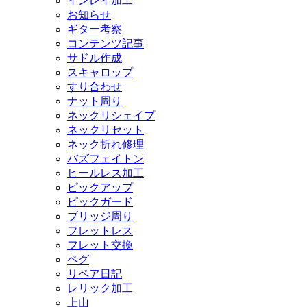
インレイ加工
お知らせ
ギター考察
コンテンツ記事
サドル作成
スキャロップ
すり合わせ
ナット周り
ネックリシェイプ
ネックリセット
ネック折れ修理
バズフェイトン
ヒールレス加工
ピックアップ
ピックガード
ブリッジ周り
フレットレス
フレット交換
ペグ
リペア日記
レリック加工
上山