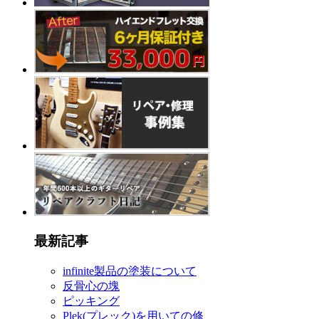
最新記事
infinite製品の塗装について
反骨心の塊
ピッキング
Plek(プレック)を用いての修