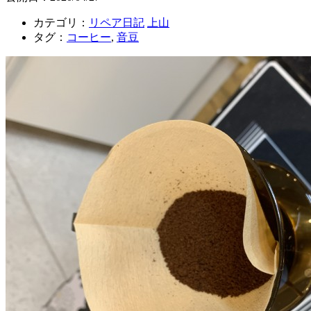
カテゴリ：
リペア日記
上山
タグ：
コーヒー
,
音豆