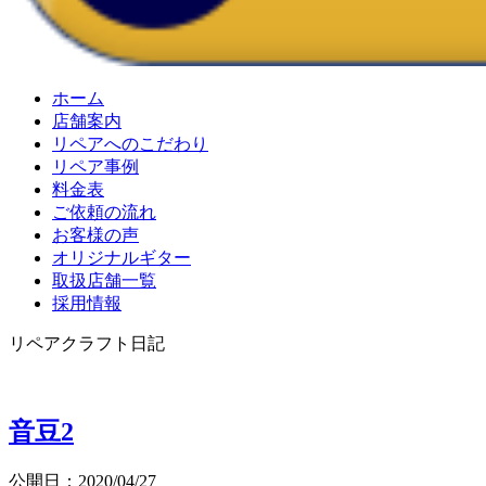
ホーム
店舗案内
リペアへのこだわり
リペア事例
料金表
ご依頼の流れ
お客様の声
オリジナルギター
取扱店舗一覧
採用情報
リペアクラフト日記
音豆2
公開日：2020/04/27