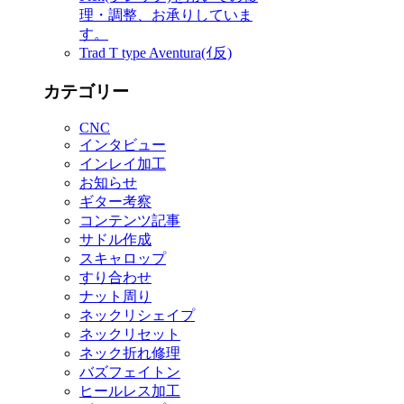
理・調整、お承りしていま
す。
Trad T type Aventura(ｲ反)
カテゴリー
CNC
インタビュー
インレイ加工
お知らせ
ギター考察
コンテンツ記事
サドル作成
スキャロップ
すり合わせ
ナット周り
ネックリシェイプ
ネックリセット
ネック折れ修理
バズフェイトン
ヒールレス加工