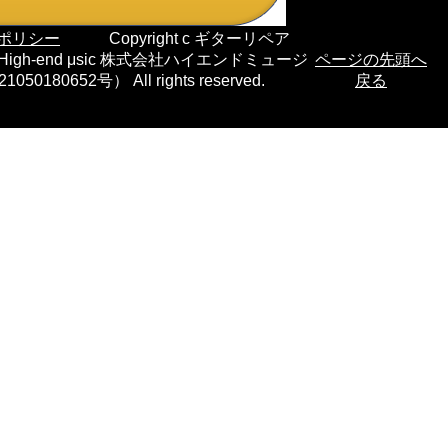
ポリシー
Copyright c ギターリペア
High-end μsic 株式会社ハイエンドミュージ
ページの先頭へ
0652号） All rights reserved.
戻る