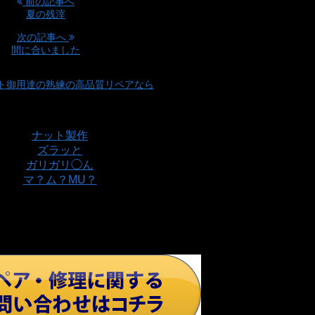
前の記事へ
夏の残滓
次の記事へ
間に合いました
ト御用達の熟練の高品質リペアなら
覧の方へのオススメ記事
ナット製作
ズラッと
ガリガリ◯ん
マ？ム？MU？
の記事にコメントを残す