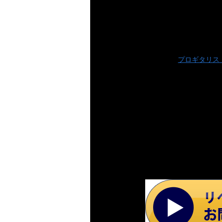
プロギタリス
ご
こ