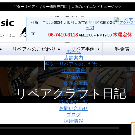
ギターリペア・ギター修理専門店｜大阪のハイエンドミュージック
毎週木曜 定休日
住所
〒555-0034 大阪府大阪市西淀川区福町3-2-54 [
アクセス
ップ
]
TEL
06-7410-3118
木曜定休
エンドミュージック
AM12:00～PM19:00
リペアへのこだわり
リペア事例
料金表
ホーム
店舗案内
採用情報
ギターリペアへのこだわり
リペア事例
料金表
ご依頼の流れ
リペアクラフト日記
お客様の声
オリジナルギター
取扱店舗一覧
お問い合わせ
ブログ
採用情報