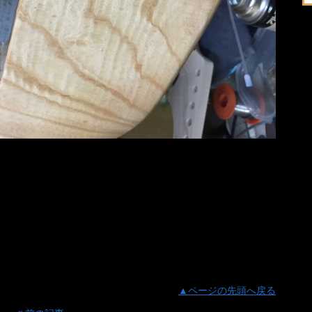
い、夏は大っ嫌いです。
もう限界です。
体力が持ちません、、
が吹き飛ぶくらいテンション上がりました。(大袈裟)
ッシュに杢が出ました！
初めて見ました！
これは惚れますね〜
だと思って頑張って消そうとしてました笑
こいいですが、着色後が楽しみですね！
▲ページの先頭へ戻る