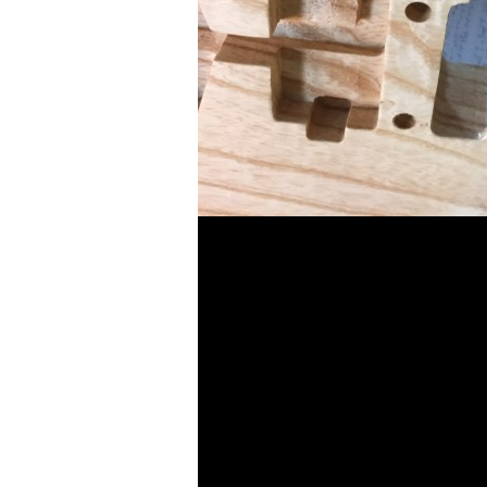
は
夏にめっぽう弱い僕ですが、暑さ
ア
CNCルーターの跡
ナチュラルもかっ