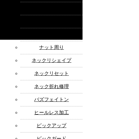
サドル作成
スキャロップ
すり合わせ
ナット周り
ネックリシェイプ
ネックリセット
ネック折れ修理
バズフェイトン
ヒールレス加工
ピックアップ
ピックガード