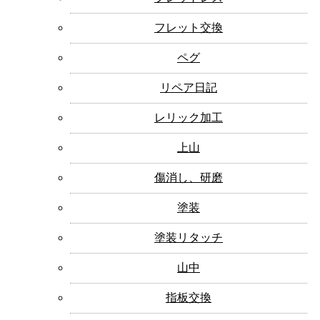
フレット交換
ペグ
リペア日記
レリック加工
上山
傷消し、研磨
塗装
塗装リタッチ
山中
指板交換