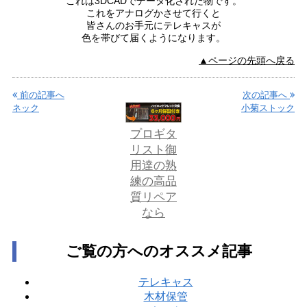
これは3DCADでデータ化された物です。
これをアナログかさせて行くと
皆さんのお手元にテレキャスが
色を帯びて届くようになります。
▲ページの先頭へ戻る
前の記事へ
次の記事へ
ネック
小菊ストック
プロギタ
リスト御
用達の熟
練の高品
質リペア
なら
ご覧の方へのオススメ記事
テレキャス
木材保管