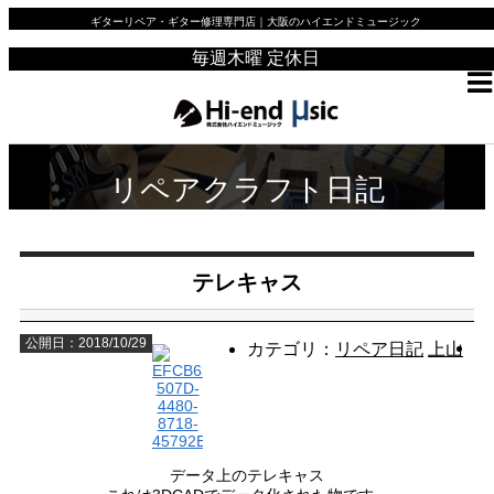
ギターリペア・ギター修理専門店｜大阪のハイエンドミュージック
毎週木曜 定休日
リペアクラフト日記
テレキャス
公開日：2018/10/29
カテゴリ：
リペア日記
上山
データ上のテレキャス