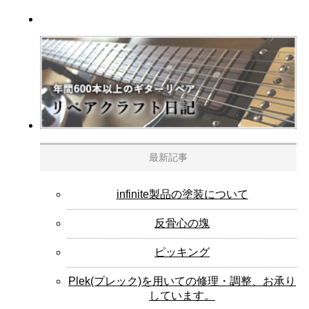
最新記事
infinite製品の塗装について
反骨心の塊
ピッキング
Plek(プレック)を用いての修理・調整、お承り
しています。