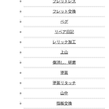
フレットレス
フレット交換
ペグ
リペア日記
レリック加工
上山
傷消し、研磨
塗装
塗装リタッチ
山中
指板交換