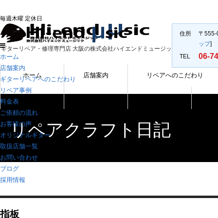
ギターリペア・ギター修
毎週木曜 定休日
住所
〒555
ップ
]
ギターリペア・修理専門店 大阪の株式会社ハイエンドミュージック
06-7
ホーム
TEL
店舗案内
ホーム
店舗案内
リペアへのこだわり
ギターリペアへのこだわり
リペア事例
オリジナルギター
取扱店舗一覧
採用情報
料金表
ご依頼の流れ
リペアクラフト日記
お客様の声
オリジナルギター
取扱店舗一覧
お問い合わせ
ブログ
採用情報
指板