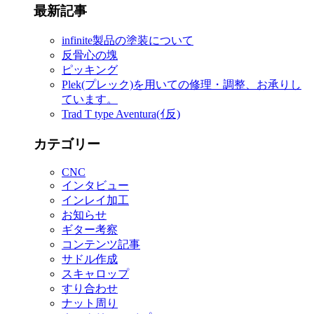
最新記事
infinite製品の塗装について
反骨心の塊
ピッキング
Plek(プレック)を用いての修理・調整、お承りし
ています。
Trad T type Aventura(ｲ反)
カテゴリー
CNC
インタビュー
インレイ加工
お知らせ
ギター考察
コンテンツ記事
サドル作成
スキャロップ
すり合わせ
ナット周り