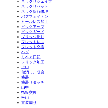
ネックリシェイプ
ネックリセット
ネック折れ修理
バズフェイトン
ヒールレス加工
ピックアップ
ピックガード
ブリッジ周り
フレットレス
フレット交換
ペグ
リペア日記
レリック加工
上山
傷消し、研磨
塗装
塗装リタッチ
山中
指板交換
松山
電装周り