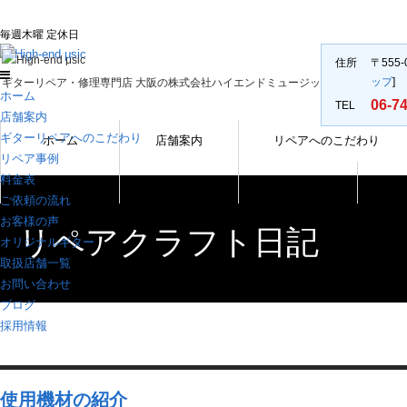
ギターリペア・ギター修
毎週木曜 定休日
住所
〒555
ップ
]
ギターリペア・修理専門店 大阪の株式会社ハイエンドミュージック
ホーム
06-7
TEL
店舗案内
ギターリペアへのこだわり
ホーム
店舗案内
リペアへのこだわり
リペア事例
料金表
オリジナルギター
取扱店舗一覧
採用情報
ご依頼の流れ
お客様の声
リペアクラフト日記
オリジナルギター
取扱店舗一覧
お問い合わせ
ブログ
採用情報
使用機材の紹介