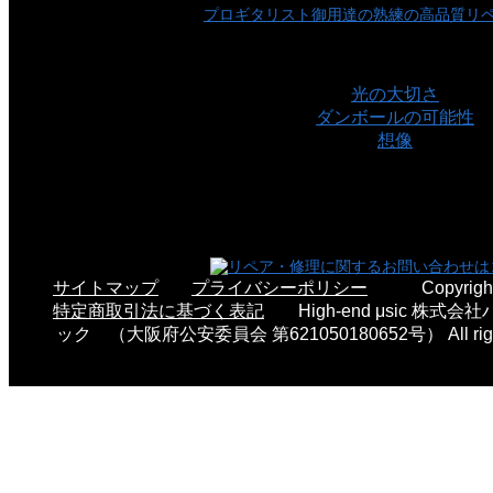
プロギタリスト御用達の熟練の高品質リ
ご覧の方へのオススメ記事
光の大切さ
ダンボールの可能性
想像
この記事にコメントを残す
サイトマップ
プライバシーポリシー
Copyri
特定商取引法に基づく表記
High-end μsic 株
ック （大阪府公安委員会 第621050180652号） All rights