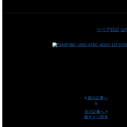
サンドペーパー
公開日：2018/02/10
カテゴリ：
リペア日記
山
使いやすいよう細かくした
サンドペーパー
以外に消耗が早くて
ふと気づくと切らしてることがある
たまにはチョキチョキして
ストック確保しています
前の記事へ
∞
次の記事へ
紙ヤスリ対水