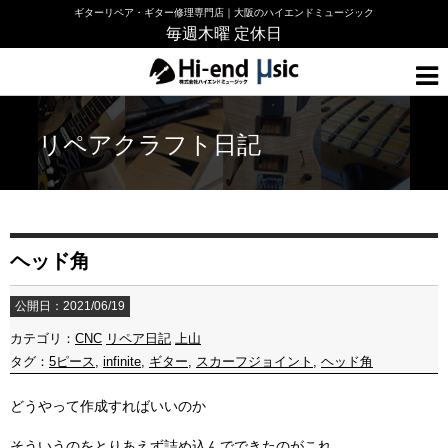
ギターリペア・ギター修理専門店｜大阪のハイエンドミュージック
毎週木曜 定休日
リペアクラフト日記
ヘッド角
公開日：2021/06/19
カテゴリ：
CNC
リペア日記
上山
タグ：
5ピース
,
infinite
,
ギター
,
スカーフジョイント
,
ヘッド角
どうやって作成すればいいのか
そういうのをとりあえず詰め込んでできたのがこれ