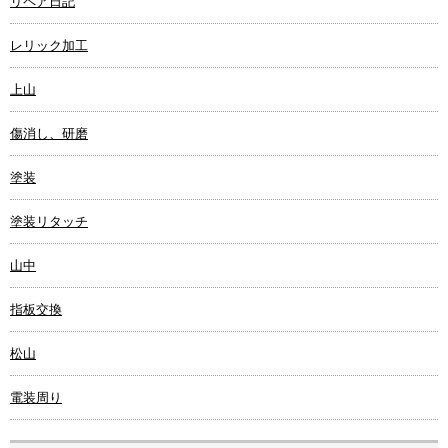
リペア日記
レリック加工
上山
傷消し、研磨
塗装
塗装リタッチ
山中
指板交換
松山
電装周り